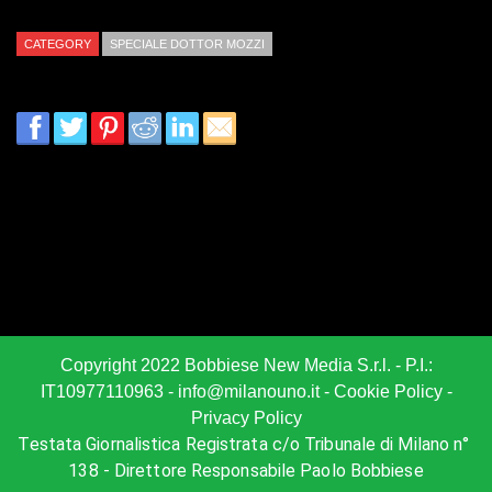
CATEGORY
SPECIALE DOTTOR MOZZI
Speciale dottor mozzi
Conferenza di Frirenze 2°partef
→
Copyright 2022
Bobbiese New Media S.r.l.
- P.I.:
IT10977110963 -
info@milanouno.it
-
Cookie Policy
-
Privacy Policy
Testata Giornalistica Registrata c/o Tribunale di Milano n° 
138 - 
Direttore Responsabile Paolo Bobbiese